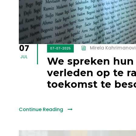
07
Mirela Kahrimanovi
07-07-2025
JUL
We spreken hun
verleden op te r
toekomst te bes
Continue Reading